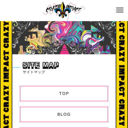
S
I
T
E
M
A
P
サイトマップ
TOP
BLOG